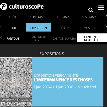
AOÛT
SEPTEMBRE
OCTOBRE
NOVEMBRE
TOUT
EXPOSITION
THÉÂTRE
MUSIQUE
CANTON DE
CANTON DE
PARTOUT
CANTON DU JURA
BERNE
NEUCHÂTEL
EXPOSITIONS
EXPOSITION PERMANENTE
L’IMPERMANENCE DES CHOSES
1 jan 2024 > 1 jan 2030
-
Neuchâtel