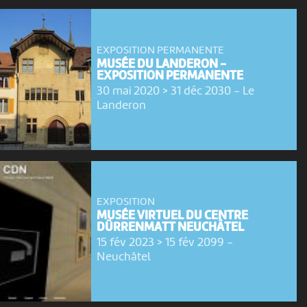
EXPOSITION PERMANENTE
MUSÉE DU LANDERON -
EXPOSITION PERMANENTE
30 mai 2020 > 31 déc 2030
-
Le
Landeron
EXPOSITION
MUSÉE VIRTUEL DU CENTRE
DÜRRENMATT NEUCHÂTEL
15 fév 2023 > 15 fév 2099
-
Neuchâtel