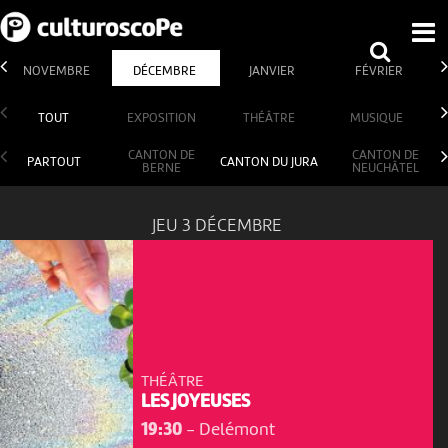
NOVEMBRE
DÉCEMBRE
JANVIER
FÉVRIER
TOUT
EXPOSITION
THÉÂTRE
MUSIQUE
CANTON DE
CANTON DE
PARTOUT
CANTON DU JURA
BERNE
NEUCHÂTEL
JEU 3 DÉCEMBRE
THÉÂTRE
LES JOYEUSES
19:30
-
Delémont