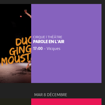
CIRQUE | THÉÂTRE
PAROLE EN L’AIR
17:00
-
Vicques
MAR 8 DÉCEMBRE