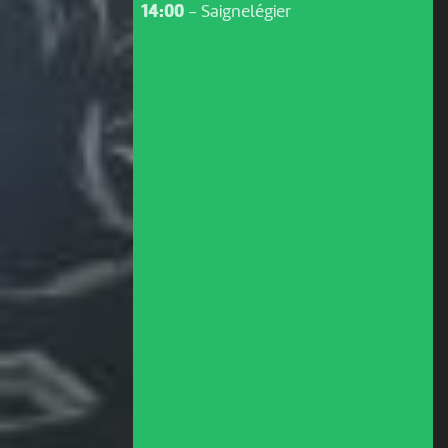
14:00
-
Saignelégier