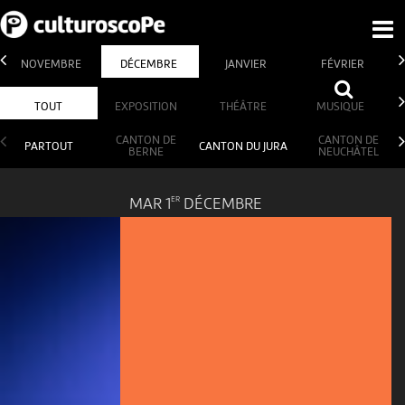
NOVEMBRE
DÉCEMBRE
JANVIER
FÉVRIER
TOUT
EXPOSITION
THÉÂTRE
MUSIQUE
CANTON DE
CANTON DE
PARTOUT
CANTON DU JURA
BERNE
NEUCHÂTEL
ER
MAR 1
DÉCEMBRE