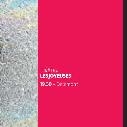
THÉÂTRE
LES JOYEUSES
19:30
-
Delémont