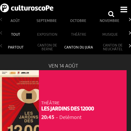
AOÛT
SEPTEMBRE
OCTOBRE
NOVEMBRE
TOUT
EXPOSITION
THÉÂTRE
MUSIQUE
CANTON DE
CANTON DE
PARTOUT
CANTON DU JURA
BERNE
NEUCHÂTEL
VEN 14 AOÛT
THÉÂTRE
LES JARDINS DES 12000
20:45
-
Delémont