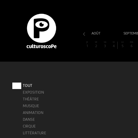
AOÛT
SEPTEM
JE
VE
SA
DI
LU
MA
1
2
3
4
5
6
TOUT
EXPOSITION
THÉÂTRE
MUSIQUE
ANIMATION
DANSE
CIRQUE
LITTÉRATURE