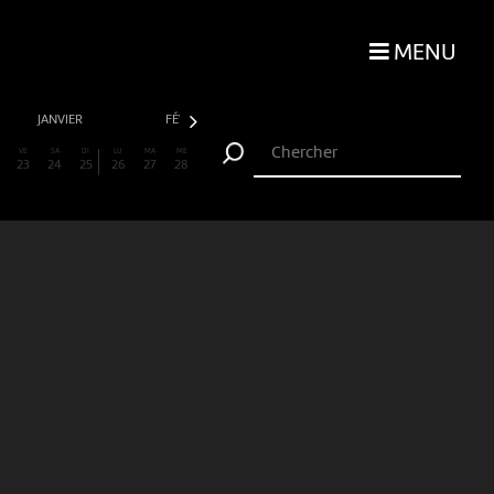
MENU
JANVIER
FÉVRIER
MARS
AVRIL
VE
SA
DI
LU
MA
ME
23
24
25
26
27
28