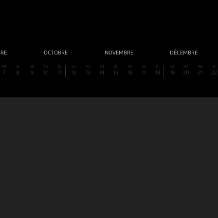
BRE
OCTOBRE
NOVEMBRE
DÉCEMBRE
ME
JE
VE
SA
DI
LU
MA
ME
JE
VE
SA
DI
LU
MA
ME
JE
7
8
9
10
11
12
13
14
15
16
17
18
19
20
21
22