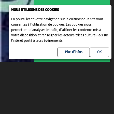
NOUS UTILISONS DES COOKIES
En poursuivant votre navigation sur le culturoscoPe site vous
ATELIER ENFANTS DE 4 À 6 ANS
consentez à l’utilisation de cookies. Les cookies nous
CRÉE TON FLIP-BOOK SAUVAGE
permettent d'analyser le trafic, d’affiner les contenus mis à
10:00
-
Neuchâtel
votre disposition et renseigner les acteurs·trices culturel·le·s sur
l'intérêt porté à leurs événements.
Plus d'infos