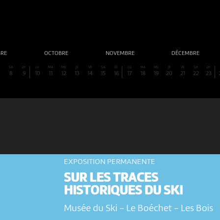
BRE
OCTOBRE
NOVEMBRE
DÉCEMBRE
SA
DI
LU
MA
ME
JE
VE
SA
DI
LU
MA
ME
JE
VE
SA
DI
8
9
10
11
12
13
14
15
16
17
18
19
20
21
22
23
EXPOSITION PERMANENTE
SUR LES TRACES
HISTORIQUES DU SKI
Musée du Ski - Le Boéchet
-
Les Bois