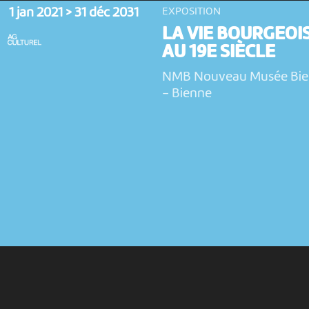
1 jan 2021 > 31 déc 2031
EXPOSITION
LA VIE BOURGEOI
AU 19E SIÈCLE
NMB Nouveau Musée Bi
-
Bienne
9 jan 2022 > 31 déc 2031
EXPOSITION
LES LETTRES DE