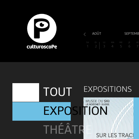
AOÛT
SEPTEM
SA
DI
LU
MA
ME
JE
VE
1
2
3
4
5
6
7
EXPOSITIONS
TOUT
EXPOSITION
THÉÂTRE