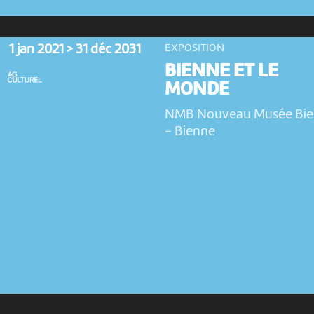
1 jan 2021 > 31 déc 2031
EXPOSITION
BIENNE ET LE
MONDE
NMB Nouveau Musée Bi
-
Bienne