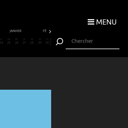
MENU
JANVIER
FÉVRIER
MARS
AVRIL
LU
MA
ME
JE
VE
SA
DI
24
25
26
27
28
29
30