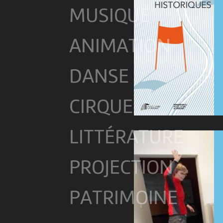
MUSIQUE
ANIMATION
DANSE
CIRQUE
LITTÉRATURE
PROJECTION
PATRIMOINE