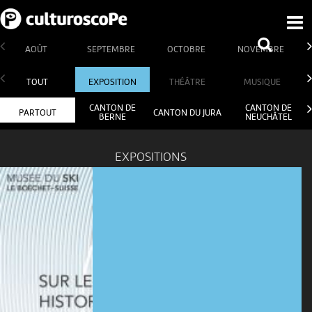
AOÛT
SEPTEMBRE
OCTOBRE
NOVEMBRE
TOUT
EXPOSITION
THÉÂTRE
MUSIQUE
CANTON DE
CANTON DE
PARTOUT
CANTON DU JURA
BERNE
NEUCHÂTEL
EXPOSITIONS