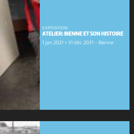
EXPOSITION
ATELIER: BIENNE ET SON HISTOIRE
1 jan 2021 > 31 déc 2031
-
Bienne