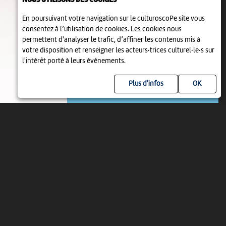
NOUS UTILISONS DES COOKIES
En poursuivant votre navigation sur le culturoscoPe site vous
EXPOSITION
consentez à l’utilisation de cookies. Les cookies nous
LA VIE BOURGEOISE AU 19E SIÈCLE
permettent d'analyser le trafic, d’affiner les contenus mis à
votre disposition et renseigner les acteurs·trices culturel·le·s sur
1 jan 2021 > 31 déc 2031
-
Bienne
l'intérêt porté à leurs événements.
Plus d'infos