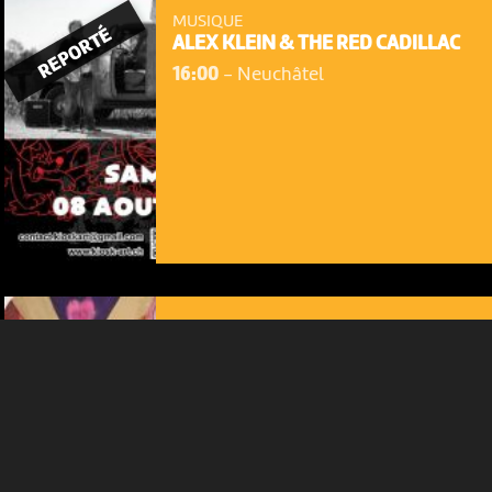
MUSIQUE
REPORTÉ
ALEX KLEIN & THE RED CADILLAC
16:00
-
Neuchâtel
NOUS UTILISONS DES COOKIES
En poursuivant votre navigation sur le culturoscoPe site vous
consentez à l’utilisation de cookies. Les cookies nous
permettent d'analyser le trafic, d’affiner les contenus mis à
votre disposition et renseigner les acteurs·trices culturel·le·s sur
l'intérêt porté à leurs événements.
Plus d'infos
MUSIQUE