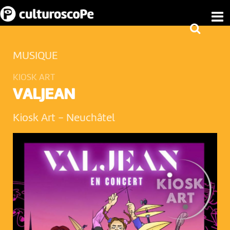
MUSIQUE
KIOSK ART
VALJEAN
Kiosk Art
-
Neuchâtel