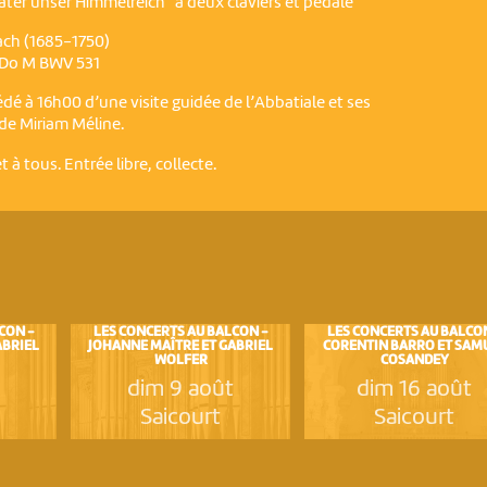
ater unser Himmelreich" à deux claviers et pédale
ch (1685-1750)
 Do M BWV 531
dé à 16h00 d’une visite guidée de l’Abbatiale et ses
ide Miriam Méline.
 à tous. Entrée libre, collecte.
CON -
LES CONCERTS AU BALCON -
LES CONCERTS AU BALCO
ABRIEL
JOHANNE MAÎTRE ET GABRIEL
CORENTIN BARRO ET SAM
WOLFER
COSANDEY
t
dim 9 août
dim 16 août
Saicourt
Saicourt