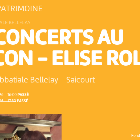
PATRIMOINE
ALE BELLELAY
 CONCERTS AU
ON - ELISE RO
bbatiale Bellelay
-
Saicourt
6 – 16:00
PASSÉ
6 – 17:30
PASSÉ
Fond