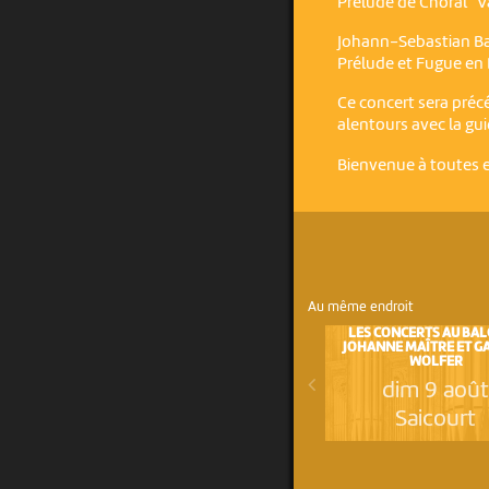
Prélude de Choral "V
Johann-Sebastian Ba
Prélude et Fugue en
Ce concert sera précé
alentours avec la gu
Bienvenue à toutes et
Au même endroit
LES CONCERTS AU BAL
JOHANNE MAÎTRE ET G
WOLFER
dim 9 aoû
Saicourt