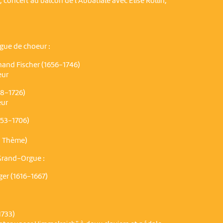
concert au balcon de l'Abbatiale avec Elise Rollin,
rgue de choeur :
nand Fischer (1656-1746)
eur
88-1726)
eur
653-1706)
, Thème)
Grand-Orgue :
er (1616-1667)
1733)