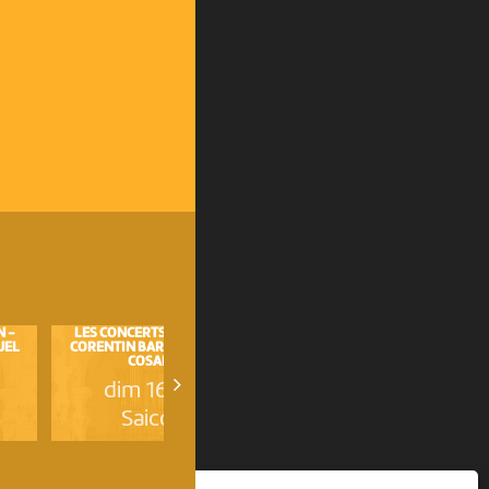
N -
LES CONCERTS AU BALCON -
DIALOGUE À TROIS ORGUES -
UEL
CORENTIN BARRO ET SAMUEL
GABRIEL WOLFER, OLIVIER...
COSANDEY
dim 6 septembre
dim 16 août
Saicourt
Saicourt