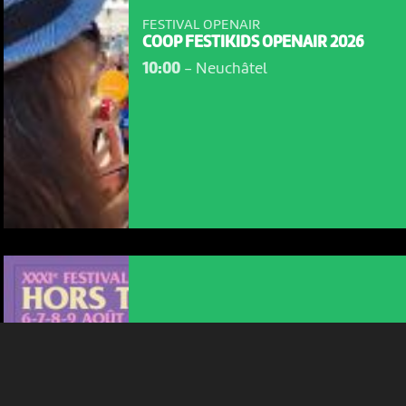
FESTIVAL OPENAIR
COOP FESTIKIDS OPENAIR 2026
10:00
-
Neuchâtel
NOUS UTILISONS DES COOKIES
En poursuivant votre navigation sur le culturoscoPe site vous
consentez à l’utilisation de cookies. Les cookies nous
permettent d'analyser le trafic, d’affiner les contenus mis à
votre disposition et renseigner les acteurs·trices culturel·le·s sur
l'intérêt porté à leurs événements.
Plus d'infos