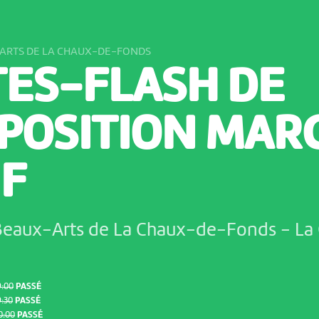
ARTS DE LA CHAUX-DE-FONDS
TES-FLASH DE
XPOSITION MAR
IF
Beaux-Arts de La Chaux-de-Fonds
-
La
9:00
PASSÉ
:30
PASSÉ
0:00
PASSÉ