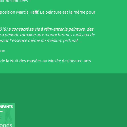
Nuit des musées
xposition
Marcia Hafif. La peinture est la même pour
18) a consacré sa vie à réinventer la peinture, des
 sa période romaine aux monochromes radicaux de
orant l’essence même du médium pictural.
tion
de la Nuit des musées au Musée des beaux-arts
ENFANTS
..
t
onds