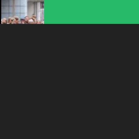
Plus d'infos
ANIMATION | CIRQUE | DANSE | THÉÂTRE
LA PLAGE DES SIX POMPES
16:00
-
La Chaux-de-Fonds