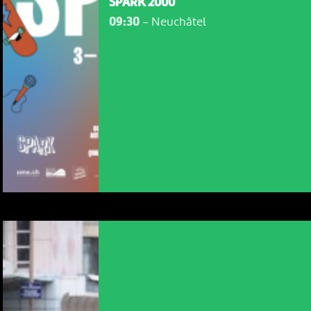
SPARK 2000
09:30
-
Neuchâtel
NOUS UTILISONS DES COOKIES
En poursuivant votre navigation sur le culturoscoPe site vous
consentez à l’utilisation de cookies. Les cookies nous
permettent d'analyser le trafic, d’affiner les contenus mis à
votre disposition et renseigner les acteurs·trices culturel·le·s sur
l'intérêt porté à leurs événements.