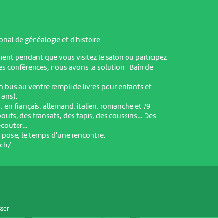
onal de généalogie et d'histoire
ient pendant que vous visitez le salon ou participez
 conférences, nous avons la solution : Bain de
 un bus au ventre rempli de livres pour enfants et
 ans).
 en français, allemand, italien, romanche et 79
poufs, des transats, des tapis, des coussins… Des
 écouter…
e pose, le temps d’une rencontre.
.ch/
sser