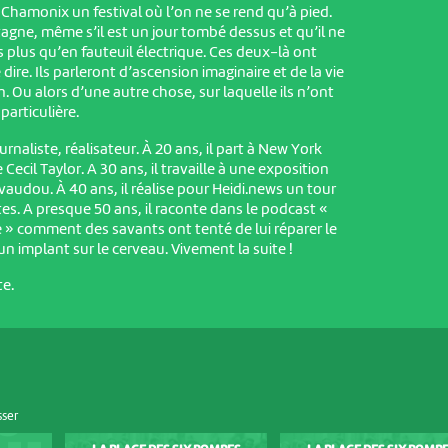
 Chamonix un festival où l’on ne se rend qu’à pied.
gne, même s’il est un jour tombé dessus et qu’il ne
 plus qu’en fauteuil électrique. Ces deux-là ont
dire. Ils parleront d’ascension imaginaire et de la vie
 Ou alors d’une autre chose, sur laquelle ils n’ont
articulière.
rnaliste, réalisateur. À 20 ans, il part à New York
 Cecil Taylor. A 30 ans, il travaille à une exposition
 vaudou. À 40 ans, il réalise pour Heidi.news un tour
es. A presque 50 ans, il raconte dans le podcast «
 » comment des savants ont tenté de lui réparer le
 un implant sur le cerveau. Vivement la suite !
te.
sser