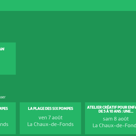
AW
sser
ATELIER CRÉATIF POUR EN
MPES
LA PLAGE DES SIX POMPES
DE 5 À 10 ANS : UNE...
ven 7 août
sam 8 août
onds
La Chaux-de-Fonds
La Chaux-de-Fon