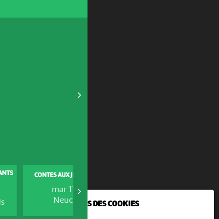
FANTS
CONTES AUX JEUNES-RIVES
FÊTE NATIONALE D’UKRAINE
mar 11 août
dim 23 août
Neuchâtel
Neuchâtel
ds
NOUS UTILISONS DES COOKIES