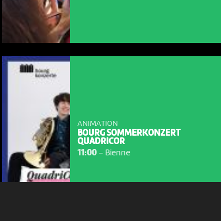
NOUS UTILISONS DES COOKIES
En poursuivant votre navigation sur le culturoscoPe site vous
consentez à l’utilisation de cookies. Les cookies nous
permettent d'analyser le trafic, d’affiner les contenus mis à
ANIMATION
votre disposition et renseigner les acteurs·trices culturel·le·s sur
BOURG SOMMERKONZERT
l'intérêt porté à leurs événements.
QUADRICOR
11:00
-
Bienne
Plus d'infos