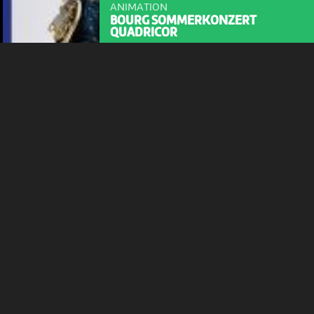
ANIMATION
Plus d'infos
BOURG SOMMERKONZERT
QUADRICOR
11:00
-
Bienne
ANIMATION | CIRQUE | MUSIQUE
31ÈME FESTIVAL HORS TRIBU