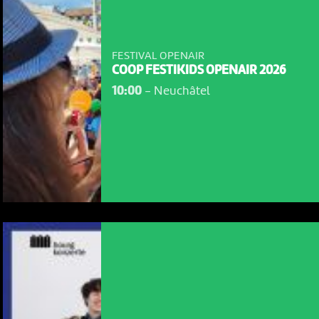
FESTIVAL OPENAIR
COOP FESTIKIDS OPENAIR 2026
10:00
-
Neuchâtel
NOUS UTILISONS DES COOKIES
En poursuivant votre navigation sur le culturoscoPe site vous
consentez à l’utilisation de cookies. Les cookies nous
permettent d'analyser le trafic, d’affiner les contenus mis à
votre disposition et renseigner les acteurs·trices culturel·le·s sur
l'intérêt porté à leurs événements.