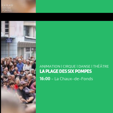
ANIMATION | CIRQUE | DANSE | THÉÂTRE
LA PLAGE DES SIX POMPES
NOUS UTILISONS DES COOKIES
16:00
-
La Chaux-de-Fonds
En poursuivant votre navigation sur le culturoscoPe site vous
consentez à l’utilisation de cookies. Les cookies nous
permettent d'analyser le trafic, d’affiner les contenus mis à
votre disposition et renseigner les acteurs·trices culturel·le·s sur
l'intérêt porté à leurs événements.