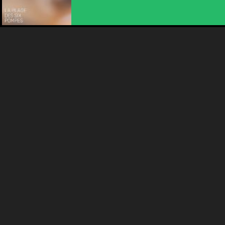
Plus d'infos
ANIMATION | CIRQUE | MUSIQUE
31ÈME FESTIVAL HORS TRIBU
17:00
-
Môtiers