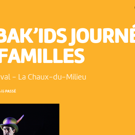
BAK’IDS JOURN
 FAMILLES
ival
-
La Chaux-du-Milieu
:15
PASSÉ