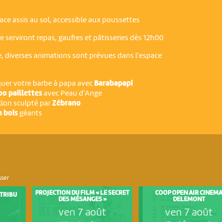
ace assis au sol, accessible aux poussettes
ée serviront repas, gaufres et pâtisseries dès 12h00
le, diverses animations sont prévues dans l'espace
quer votre barbe à papa avec
Barabapapi
oo paillettes
avec Peau d'Ange
llon sculpté par
Zébrano
n bois
géants
sser
PROJECTION DU FILM « LE SECRET
COOP OPEN AIR CINEM
 TRIBU
DES MÉSANGES »
DELEMONT
ven 7 août
ven 7 août