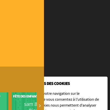
NOUS UTILISONS DES COOKIES
En poursuivant votre navigation sur le
A
ATELIER CRÉATIF POUR ENFAN
FÊTE DES ENFANTS / KINDERFEST
DE 5 À 10 ANS : UNE...
culturoscoPe site vous consentez à l’utilisation de
sam 8 août
sam 8 août
cookies. Les cookies nous permettent d'analyser