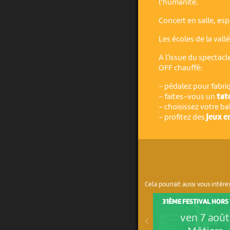
l’humanité.
Concert en salle, esp
Les écoles de la vall
A l'issue du spectac
OFF chauffé:
- pédalez pour fabri
- faites-vous un
tat
- choisissez votre ba
- profitez des
jeux e
Cela pourrait aussi vous intére
31ÈME FESTIVAL HORS
ven 7 août