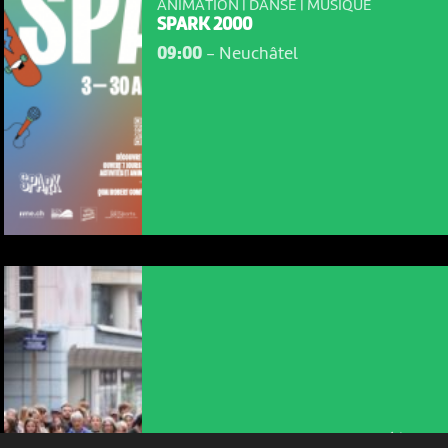
ANIMATION | DANSE | MUSIQUE
SPARK 2000
09:00
-
Neuchâtel
NOUS UTILISONS DES COOKIES
En poursuivant votre navigation sur le culturoscoPe site vous
consentez à l’utilisation de cookies. Les cookies nous
permettent d'analyser le trafic, d’affiner les contenus mis à
votre disposition et renseigner les acteurs·trices culturel·le·s sur
l'intérêt porté à leurs événements.
Plus d'infos
ANIMATION | CIRQUE | DANSE | THÉÂTRE