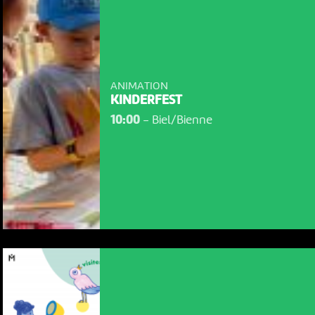
ANIMATION
KINDERFEST
10:00
-
Biel/Bienne
NOUS UTILISONS DES COOKIES
En poursuivant votre navigation sur le culturoscoPe site vous
consentez à l’utilisation de cookies. Les cookies nous
permettent d'analyser le trafic, d’affiner les contenus mis à
votre disposition et renseigner les acteurs·trices culturel·le·s sur
l'intérêt porté à leurs événements.
Plus d'infos