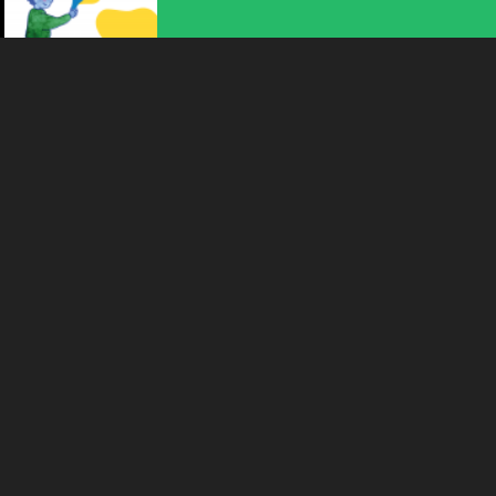
ATELIER POUR ENFANTS
ATELIER CRÉATIF POUR ENFANTS
DE 5 À 10 ANS : UNE...
10:15
-
La Chaux-de-Fonds
EVÉNEMENT SPÉCIAL