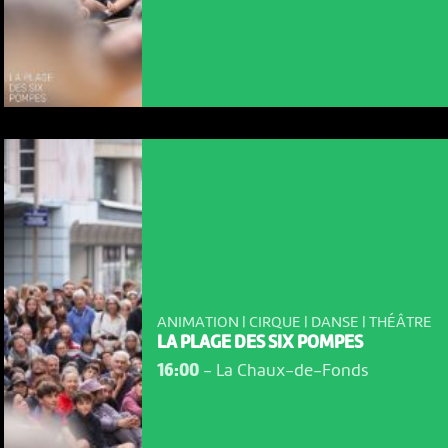
ANIMATION | CIRQUE | DANSE | THÉÂTRE
LA PLAGE DES SIX POMPES
NOUS UTILISONS DES COOKIES
16:00
-
La Chaux-de-Fonds
En poursuivant votre navigation sur le culturoscoPe site vous
consentez à l’utilisation de cookies. Les cookies nous
permettent d'analyser le trafic, d’affiner les contenus mis à
votre disposition et renseigner les acteurs·trices culturel·le·s sur