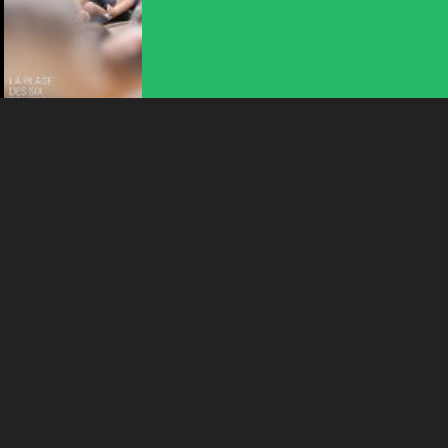
l'intérêt porté à leurs événements.
Plus d'infos
ANIMATION | CIRQUE | MUSIQUE
31ÈME FESTIVAL HORS TRIBU
17:00
-
Môtiers