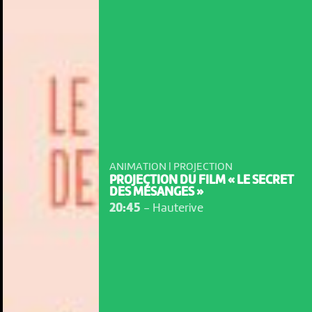
ANIMATION | PROJECTION
PROJECTION DU FILM « LE SECRET
DES MÉSANGES »
20:45
-
Hauterive