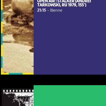
OPEN AIR : STALKER (ANDREI
TARKOWSKI, RU 1979, 155’)
21:15
-
Bienne
NOUS UTILISONS DES COOKIES
En poursuivant votre navigation sur le culturoscoPe site vous
consentez à l’utilisation de cookies. Les cookies nous
permettent d'analyser le trafic, d’affiner les contenus mis à
votre disposition et renseigner les acteurs·trices culturel·le·s sur