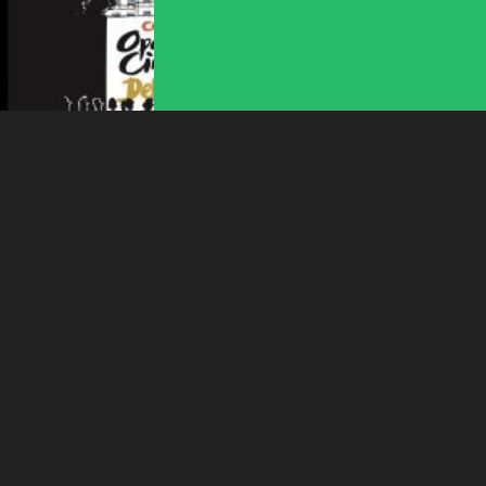
l'intérêt porté à leurs événements.
Plus d'infos
FESTIVAL DE CINÉMA EN PLEIN AIR
COOP OPEN AIR CINEMA
DELEMONT
21:30
-
Delémont