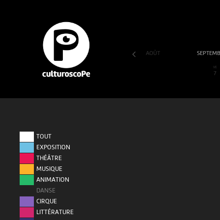
AOÛT
SEPTEM
SA
DI
LU
MA
ME
JE
VE
1
2
3
4
5
6
7
TOUT
EXPOSITION
THÉÂTRE
MUSIQUE
ANIMATION
DANSE
CIRQUE
LITTÉRATURE