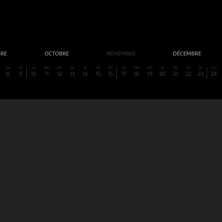
BRE
OCTOBRE
NOVEMBRE
DÉCEMBRE
SA
DI
LU
MA
ME
JE
VE
SA
DI
LU
MA
ME
JE
VE
SA
DI
LU
8
9
10
11
12
13
14
15
16
17
18
19
20
21
22
23
24