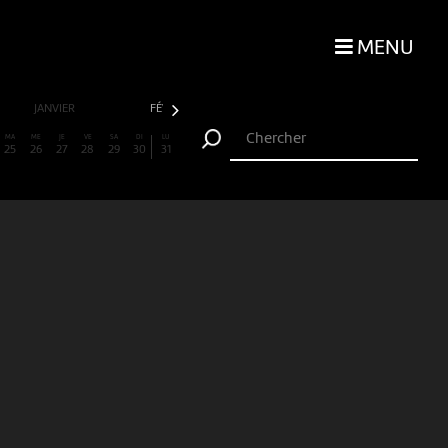
MENU
JANVIER
FÉVRIER
MARS
AVRIL
MA
ME
JE
VE
SA
DI
LU
25
26
27
28
29
30
31