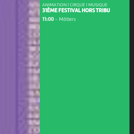
ANIMATION | CIRQUE | MUSIQUE
31ÈME FESTIVAL HORS TRIBU
11:00
-
Môtiers