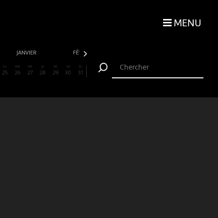
MENU
JANVIER
FÉVRIER
MARS
AVRIL
LU
MA
ME
JE
VE
SA
DI
25
26
27
28
29
30
31