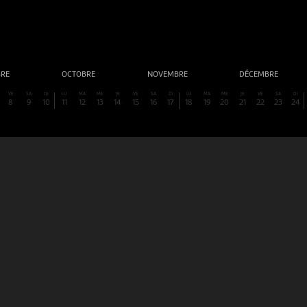
BRE
OCTOBRE
NOVEMBRE
DÉCEMBRE
VE
SA
DI
LU
MA
ME
JE
VE
SA
DI
LU
MA
ME
JE
VE
SA
DI
8
9
10
11
12
13
14
15
16
17
18
19
20
21
22
23
24