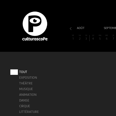
AOÛT
SEPTEM
VE
SA
DI
LU
MA
ME
JE
1
2
3
4
5
6
7
TOUT
EXPOSITION
THÉÂTRE
MUSIQUE
ANIMATION
DANSE
CIRQUE
LITTÉRATURE