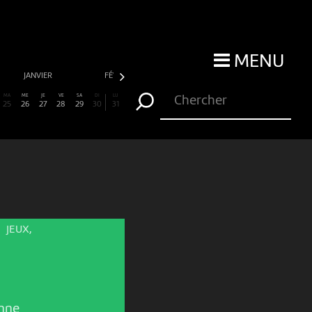
MENU
JANVIER
FÉVRIER
MARS
AVRIL
MA
ME
JE
VE
SA
DI
LU
25
26
27
28
29
30
31
JEUX,
nne