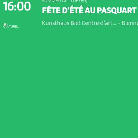
SUMMER ACT (DE/FR)
16:00
FÊTE D’ÉTÉ AU PASQUART
Kunsthaus Biel Centre d’art...
-
Bienn