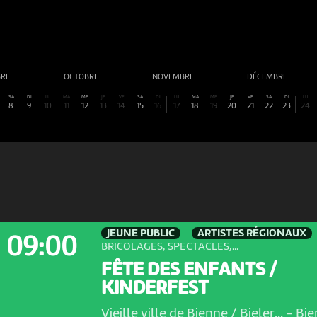
BRE
OCTOBRE
NOVEMBRE
DÉCEMBRE
SA
DI
LU
MA
ME
JE
VE
SA
DI
LU
MA
ME
JE
VE
SA
DI
LU
8
9
10
11
12
13
14
15
16
17
18
19
20
21
22
23
24
JEUNE PUBLIC
ARTISTES RÉGIONAUX
09:00
BRICOLAGES, SPECTACLES,...
FÊTE DES ENFANTS /
KINDERFEST
Vieille ville de Bienne / Bieler...
-
Bie