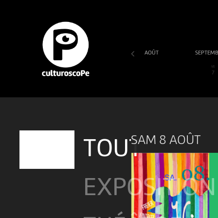
AOÛT
SEPTEM
SA
DI
LU
MA
ME
JE
VE
1
2
3
4
5
6
7
SAM 8 AOÛT
TOUT
EXPOSITION