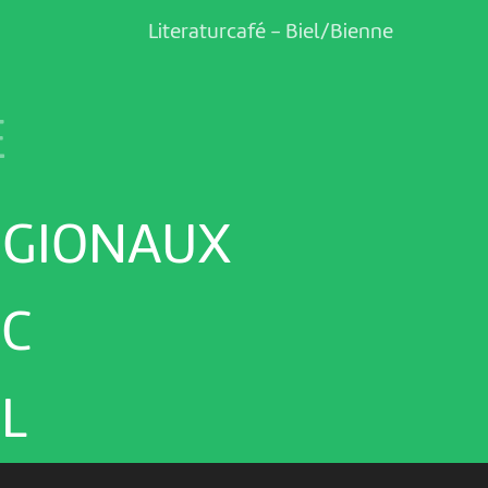
Literaturcafé
-
Biel/Bienne
E
ÉGIONAUX
IC
L