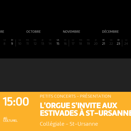
BRE
OCTOBRE
NOVEMBRE
DÉCEMBRE
SA
DI
LU
MA
ME
JE
VE
SA
DI
LU
MA
ME
JE
VE
SA
DI
LU
8
9
10
11
12
13
14
15
16
17
18
19
20
21
22
23
24
PETITS CONCERTS - PRÉSENTATION
15:00
L'ORGUE S'INVITE AUX
ESTIVADES À ST-URSANN
Collégiale
-
St-Ursanne