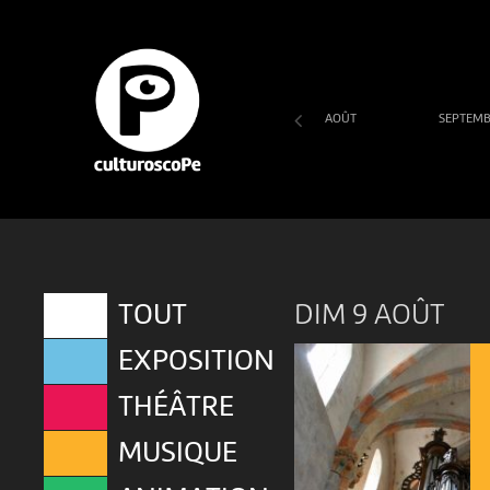
AOÛT
SEPTEM
SA
DI
LU
MA
ME
JE
VE
1
2
3
4
5
6
7
DIM 9 AOÛT
TOUT
EXPOSITION
THÉÂTRE
MUSIQUE