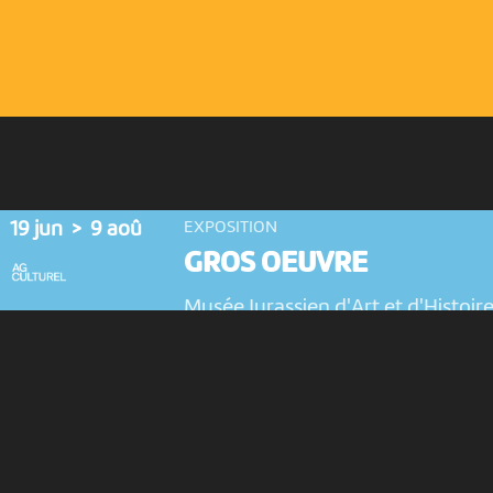
19 jun > 9 aoû
EXPOSITION
GROS OEUVRE
Musée Jurassien d'Art et d'Histoir
Delémont