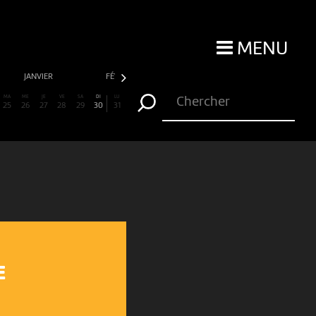
MENU
JANVIER
FÉVRIER
MARS
AVRIL
MA
ME
JE
VE
SA
DI
LU
25
26
27
28
29
30
31
E