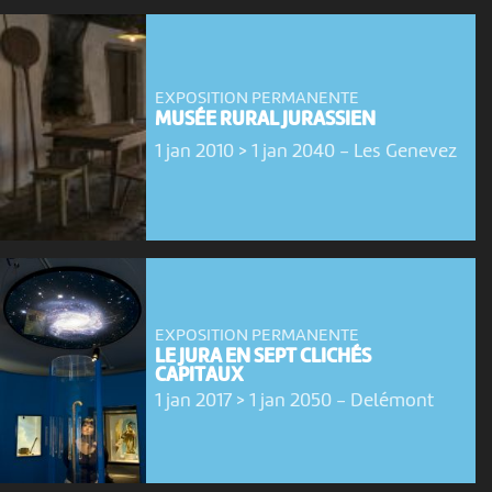
EXPOSITION PERMANENTE
MUSÉE RURAL JURASSIEN
1 jan 2010 > 1 jan 2040
-
Les Genevez
EXPOSITION PERMANENTE
LE JURA EN SEPT CLICHÉS
CAPITAUX
1 jan 2017 > 1 jan 2050
-
Delémont