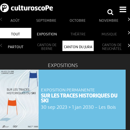
AOÛT
SEPTEMBRE
OCTOBRE
NOVEMBRE
TOUT
EXPOSITION
THÉÂTRE
MUSIQUE
CANTON DE
CANTON DE
PARTOUT
CANTON DU JURA
BERNE
NEUCHÂTEL
EXPOSITIONS
EXPOSITION PERMANENTE
SUR LES TRACES HISTORIQUES DU
SKI
30 sep 2023 > 1 jan 2030
-
Les Bois