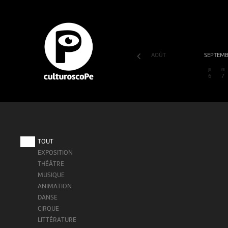
AOÛT
SEPTEM
SA
DI
LU
MA
ME
JE
VE
1
2
3
4
5
6
7
TOUT
EXPOSITION
THÉÂTRE
MUSIQUE
ANIMATION
DANSE
CIRQUE
LITTÉRATURE