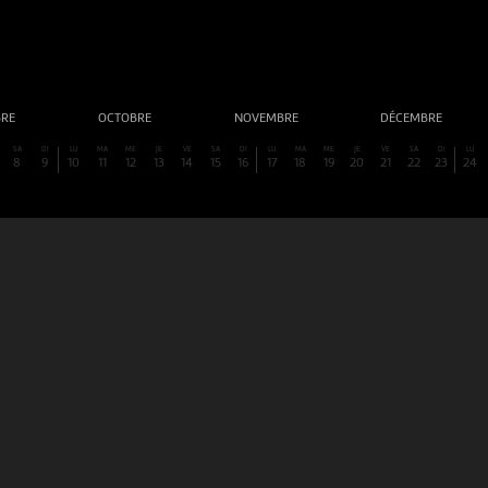
BRE
OCTOBRE
NOVEMBRE
DÉCEMBRE
SA
DI
LU
MA
ME
JE
VE
SA
DI
LU
MA
ME
JE
VE
SA
DI
LU
8
9
10
11
12
13
14
15
16
17
18
19
20
21
22
23
24