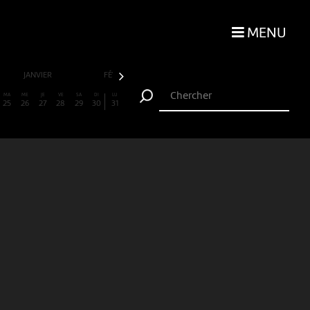
MENU
JANVIER
FÉVRIER
MARS
AVRIL
MA
ME
JE
VE
SA
DI
LU
25
26
27
28
29
30
31