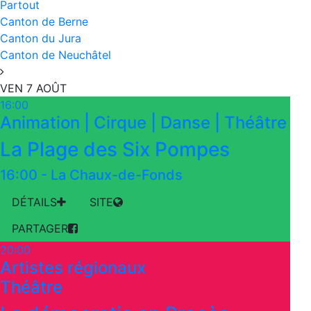
Partout
Canton de Berne
Canton du Jura
Canton de Neuchâtel
VEN 7 AOÛT
16:00
Animation | Cirque | Danse | Théâtre
La Plage des Six Pompes
16:00
-
La Chaux-de-Fonds
DÉTAILS
SITE
PARTAGER
20:00
Artistes régionaux
Théâtre