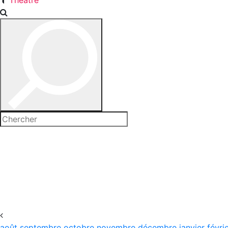
Théâtre
août
septembre
octobre
novembre
décembre
janvier
févri