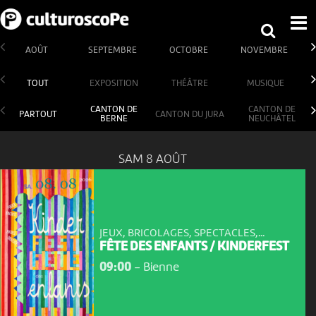
AOÛT
SEPTEMBRE
OCTOBRE
NOVEMBRE
TOUT
EXPOSITION
THÉÂTRE
MUSIQUE
CANTON DE
CANTON DE
PARTOUT
CANTON DU JURA
BERNE
NEUCHÂTEL
SAM 8 AOÛT
JEUX, BRICOLAGES, SPECTACLES,...
FÊTE DES ENFANTS / KINDERFEST
09:00
-
Bienne