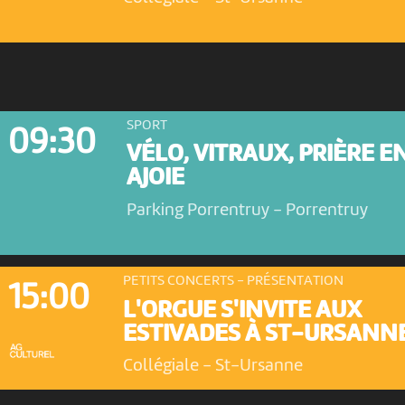
SPORT
09:30
VÉLO, VITRAUX, PRIÈRE E
AJOIE
Parking Porrentruy
-
Porrentruy
PETITS CONCERTS - PRÉSENTATION
15:00
L'ORGUE S'INVITE AUX
ESTIVADES À ST-URSANN
Collégiale
-
St-Ursanne