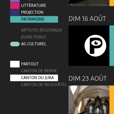
LITTÉRATURE
PROJECTION
DIM 16 AOÛT
PATRIMOINE
ARTISTES RÉGIONAUX
JEUNE PUBLIC
AG CULTUREL
PARTOUT
CANTON DE BERNE
DIM 23 AOÛT
CANTON DU JURA
CANTON DE NEUCHÂTEL