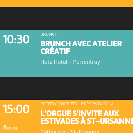
BRUNCH
10:30
BRUNCH AVEC ATELIER
CRÉATIF
Hota Hotel
-
Porrentruy
PETITS CONCERTS - PRÉSENTATION
15:00
L'ORGUE S'INVITE AUX
ESTIVADES À ST-URSANN
Collégiale
-
St-Ursanne