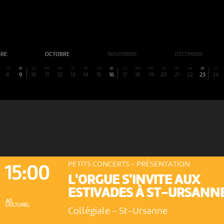
BRE
OCTOBRE
NOVEMBRE
DÉCEMBRE
SA
DI
LU
MA
ME
JE
VE
SA
DI
LU
MA
ME
JE
VE
SA
DI
LU
8
9
10
11
12
13
14
15
16
17
18
19
20
21
22
23
24
PETITS CONCERTS - PRÉSENTATION
15:00
L'ORGUE S'INVITE AUX
ESTIVADES À ST-URSANN
Collégiale
-
St-Ursanne