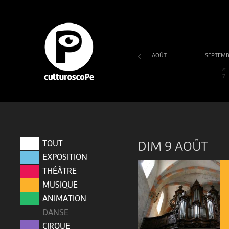
AOÛT
SEPTEM
SA
DI
LU
MA
ME
JE
VE
1
2
3
4
5
6
7
TOUT
DIM 9 AOÛT
EXPOSITION
THÉÂTRE
MUSIQUE
ANIMATION
DANSE
CIRQUE