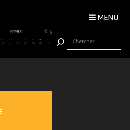
MENU
JANVIER
FÉVRIER
MARS
AVRIL
MA
ME
JE
VE
SA
DI
LU
25
26
27
28
29
30
31
E