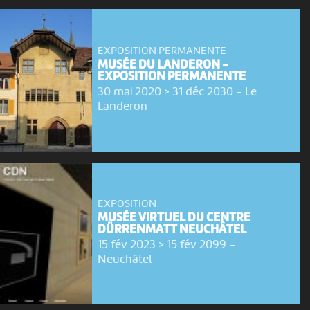
EXPOSITION PERMANENTE
MUSÉE DU LANDERON -
EXPOSITION PERMANENTE
30 mai 2020 > 31 déc 2030
-
Le
Landeron
EXPOSITION
MUSÉE VIRTUEL DU CENTRE
DÜRRENMATT NEUCHÂTEL
15 fév 2023 > 15 fév 2099
-
Neuchâtel