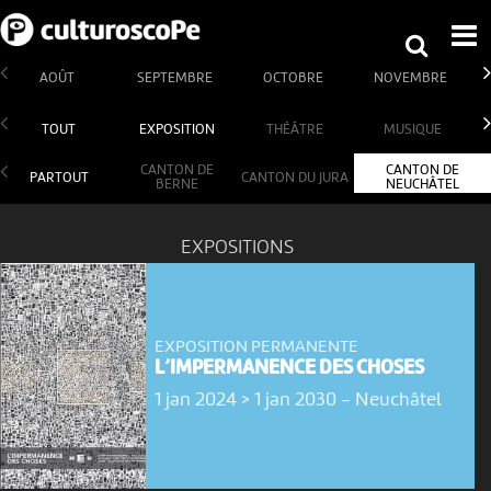
AOÛT
SEPTEMBRE
OCTOBRE
NOVEMBRE
TOUT
EXPOSITION
THÉÂTRE
MUSIQUE
CANTON DE
CANTON DE
PARTOUT
CANTON DU JURA
BERNE
NEUCHÂTEL
EXPOSITIONS
EXPOSITION PERMANENTE
L’IMPERMANENCE DES CHOSES
1 jan 2024 > 1 jan 2030
-
Neuchâtel