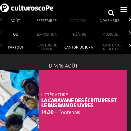
AOÛT
SEPTEMBRE
OCTOBRE
NOVEMBRE
TOUT
EXPOSITION
THÉÂTRE
MUSIQUE
CANTON DE
CANTON DE
PARTOUT
CANTON DU JURA
BERNE
NEUCHÂTEL
DIM 16 AOÛT
LITTÉRATURE
LA CARAVANE DES ÉCRITURES ET
LE BUS BAIN DE LIVRES
14:30
-
Fontenais