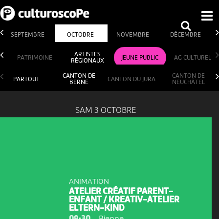
SEPTEMBRE
OCTOBRE
NOVEMBRE
DÉCEMBRE
ARTISTES
PATRIMOINE
JEUNE PUBLIC
AG CULTUREL
RÉGIONAUX
CANTON DE
CANTON DE
PARTOUT
CANTON DU JURA
BERNE
NEUCHÂTEL
SAM 3 OCTOBRE
ANIMATION
ATELIER CRÉATIF PARENT-
ENFANT / KREATIV-ATELIER
ELTERN-KIND