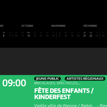
BRE
OCTOBRE
NOVEMBRE
DÉCEMBRE
SA
DI
LU
MA
ME
JE
VE
SA
DI
LU
MA
ME
JE
VE
SA
DI
LU
8
9
10
11
12
13
14
15
16
17
18
19
20
21
22
23
24
JEUNE PUBLIC
ARTISTES RÉGIONAUX
09:00
BRICOLAGES, SPECTACLES,...
FÊTE DES ENFANTS /
KINDERFEST
Vieille ville de Bienne / Bieler...
-
Bie