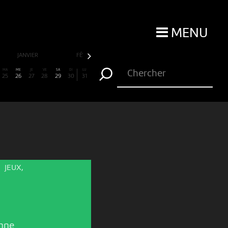
MENU
JANVIER
FÉVRIER
MARS
AVRIL
MA
ME
JE
VE
SA
DI
LU
25
26
27
28
29
30
31
JEUX,
nne