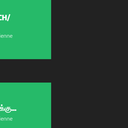
CH/
ienne
கு...
ienne