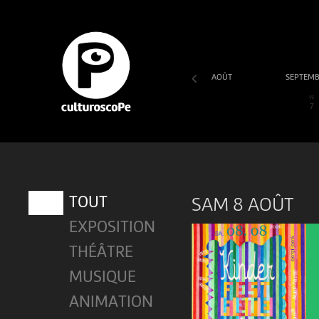
AOÛT
SEPTEM
SA
DI
LU
MA
ME
JE
VE
1
2
3
4
5
6
7
TOUT
SAM 8 AOÛT
EXPOSITION
THÉÂTRE
MUSIQUE
ANIMATION