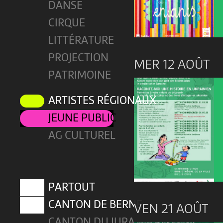
DANSE
CIRQUE
LITTÉRATURE
PROJECTION
MER 12 AOÛT
PATRIMOINE
ARTISTES RÉGIONAUX
JEUNE PUBLIC
AG CULTUREL
PARTOUT
CANTON DE BERNE
VEN 21 AOÛT
CANTON DU JURA