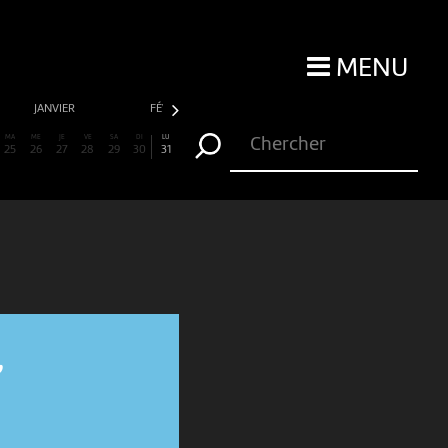
MENU
JANVIER
FÉVRIER
MARS
AVRIL
MA
ME
JE
VE
SA
DI
LU
25
26
27
28
29
30
31
,