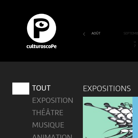
AOÛT
SEPTEM
SA
DI
LU
MA
ME
JE
VE
1
2
3
4
5
6
7
EXPOSITIONS
TOUT
EXPOSITION
THÉÂTRE
MUSIQUE
ANIMATION