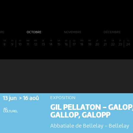
BRE
OCTOBRE
NOVEMBRE
DÉCEMBRE
SA
DI
LU
MA
ME
JE
VE
SA
DI
LU
MA
ME
JE
VE
SA
DI
LU
8
9
10
11
12
13
14
15
16
17
18
19
20
21
22
23
24
13 jun > 16 aoû
EXPOSITION
GIL PELLATON - GALOP
GALLOP, GALOPP
Abbatiale de Bellelay
-
Bellelay