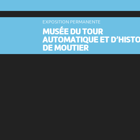
EXPOSITION PERMANENTE
MUSÉE DU TOUR
AUTOMATIQUE ET D’HISTO
DE MOUTIER
Musée du Tour automatique et...
-
Mo
EXPOSITION PERMANENTE
MUSÉE D’ART ET D’HISTOI
LA NEUVEVILLE
Musée d’Art et d’Histoire de...
-
La
Neuveville