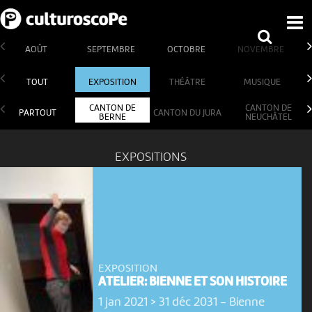
AOÛT
SEPTEMBRE
OCTOBRE
NOVEMBRE
TOUT
EXPOSITION
THÉÂTRE
MUSIQUE
CANTON DE
CANTON DE
PARTOUT
CANTON DU JURA
BERNE
NEUCHÂTEL
EXPOSITIONS
EXPOSITION
ATELIER: BIENNE ET SON HISTOIRE
1 jan 2021 > 31 déc 2031
-
Bienne