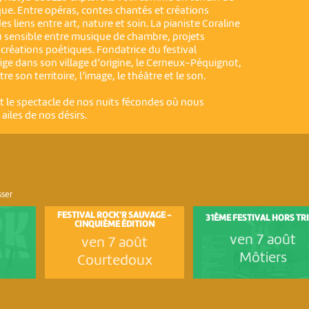
que. Entre opéras, contes chantés et créations
es liens entre art, nature et soin. La pianiste Coraline
u sensible entre musique de chambre, projets
t créations poétiques. Fondatrice du festival
rige dans son village d’origine, le Cerneux-Péquignot,
tre son territoire, l’image, le théâtre et le son.
st le spectacle de nos nuits fécondes où nous
ailes de nos désirs.
sser
FESTIVAL ROCK'R SAUVAGE -
31ÈME FESTIVAL HORS TR
CINQUIÈME ÉDITION
ven 7 août
ven 7 août
Môtiers
Courtedoux