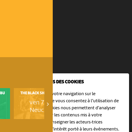
NOUS UTILISONS DES COOKIES
COOP OPEN AIR CINEMA
IBU
THE BLACK SHOE'S BUTTON
En poursuivant votre navigation sur le
DELEMONT
culturoscoPe site vous consentez à l’utilisation de
ven 7 août
ven 7 août
cookies. Les cookies nous permettent d'analyser
Neuchâtel
Delémont
le trafic, d’affiner les contenus mis à votre
disposition et renseigner les acteurs·trices
culturel·le·s sur l'intérêt porté à leurs événements.