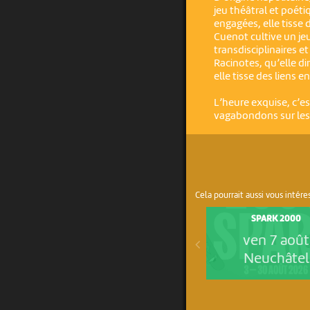
jeu théâtral et poéti
engagées, elle tisse d
Cuenot cultive un je
transdisciplinaires e
Racinotes, qu’elle di
elle tisse des liens en
L’heure exquise, c’e
vagabondons sur les 
Cela pourrait aussi vous intére
SPARK 2000
ven 7 août
Neuchâtel