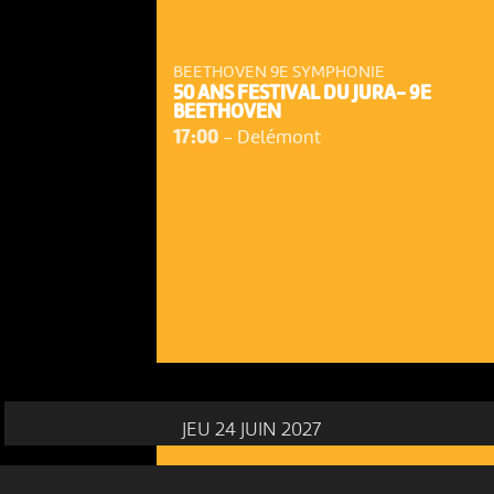
BEETHOVEN 9E SYMPHONIE
50 ANS FESTIVAL DU JURA- 9E
BEETHOVEN
17:00
-
Delémont
NOUS UTILISONS DES COOKIES
En poursuivant votre navigation sur le culturoscoPe site vous
consentez à l’utilisation de cookies. Les cookies nous
permettent d'analyser le trafic, d’affiner les contenus mis à
votre disposition et renseigner les acteurs·trices culturel·le·s sur
l'intérêt porté à leurs événements.
Plus d'infos
JEU 24 JUIN 2027