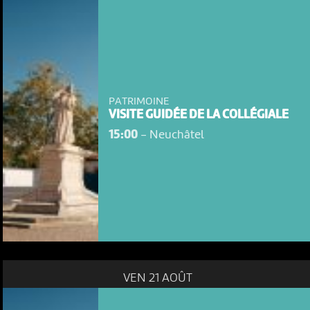
PATRIMOINE
VISITE GUIDÉE DE LA COLLÉGIALE
15:00
-
Neuchâtel
NOUS UTILISONS DES COOKIES
En poursuivant votre navigation sur le culturoscoPe site vous
consentez à l’utilisation de cookies. Les cookies nous
permettent d'analyser le trafic, d’affiner les contenus mis à
votre disposition et renseigner les acteurs·trices culturel·le·s sur
l'intérêt porté à leurs événements.
VEN 21 AOÛT
Plus d'infos