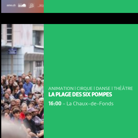
ANIMATION | CIRQUE | DANSE | THÉÂTRE
NOUS UTILISONS DES COOKIES
LA PLAGE DES SIX POMPES
En poursuivant votre navigation sur le culturoscoPe site vous
16:00
-
La Chaux-de-Fonds
consentez à l’utilisation de cookies. Les cookies nous
permettent d'analyser le trafic, d’affiner les contenus mis à
votre disposition et renseigner les acteurs·trices culturel·le·s sur
l'intérêt porté à leurs événements.