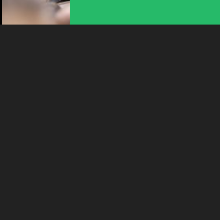
Plus d'infos
ANIMATION | CIRQUE | DANSE | THÉÂTRE
LA PLAGE DES SIX POMPES
16:00
-
La Chaux-de-Fonds