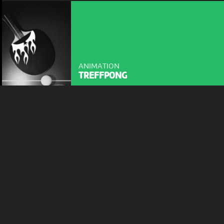
En poursuivant votre navigation sur le culturoscoPe site vous
consentez à l’utilisation de cookies. Les cookies nous
permettent d'analyser le trafic, d’affiner les contenus mis à
votre disposition et renseigner les acteurs·trices culturel·le·s sur
l'intérêt porté à leurs événements.
ANIMATION
Plus d'infos
TREFFPONG
18:00
-
Bienne
JEU 17 SEPTEMBRE