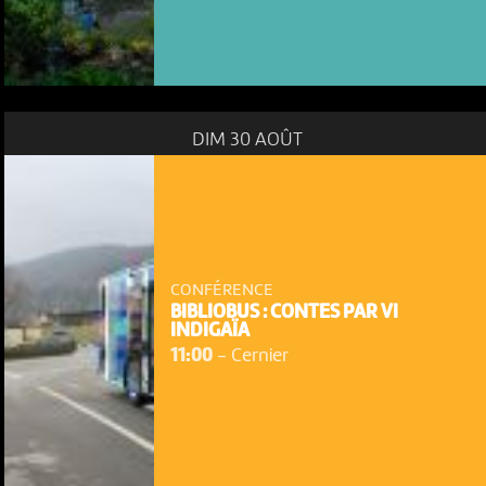
DIM 30 AOÛT
CONFÉRENCE
BIBLIOBUS : CONTES PAR VI
INDIGAÏA
11:00
-
Cernier