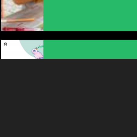
En poursuivant votre navigation sur le culturoscoPe site vous
consentez à l’utilisation de cookies. Les cookies nous
permettent d'analyser le trafic, d’affiner les contenus mis à
votre disposition et renseigner les acteurs·trices culturel·le·s sur
l'intérêt porté à leurs événements.
Plus d'infos
ATELIER POUR ENFANTS
ATELIER CRÉATIF POUR ENFANTS
DE 5 À 10 ANS : UNE...
10:15
-
La Chaux-de-Fonds