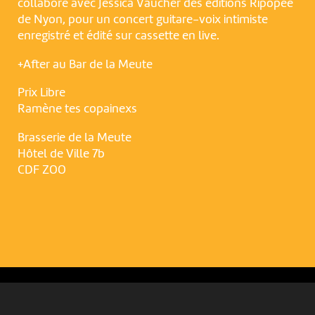
collabore avec Jessica Vaucher des éditions Ripopée
de Nyon, pour un concert guitare-voix intimiste
enregistré et édité sur cassette en live.
+After au Bar de la Meute
Prix Libre
Ramène tes copainexs
Brasserie de la Meute
NOUS UTILISONS DES COOKIES
Hôtel de Ville 7b
En poursuivant votre navigation sur le culturoscoPe site vous
CDF ZOO
consentez à l’utilisation de cookies. Les cookies nous
permettent d'analyser le trafic, d’affiner les contenus mis à
votre disposition et renseigner les acteurs·trices culturel·le·s sur
l'intérêt porté à leurs événements.
Plus d'infos