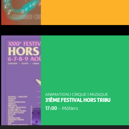
NOUS UTILISONS DES COOKIES
En poursuivant votre navigation sur le culturoscoPe site vous
consentez à l’utilisation de cookies. Les cookies nous
permettent d'analyser le trafic, d’affiner les contenus mis à
ANIMATION | CIRQUE | MUSIQUE
votre disposition et renseigner les acteurs·trices culturel·le·s sur
31ÈME FESTIVAL HORS TRIBU
l'intérêt porté à leurs événements.
17:00
-
Môtiers
Plus d'infos