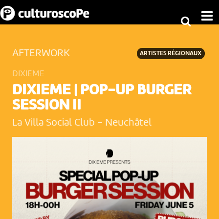
AFTERWORK
ARTISTES RÉGIONAUX
DIXIEME
DIXIEME | POP-UP BURGER
SESSION II
La Villa Social Club
-
Neuchâtel