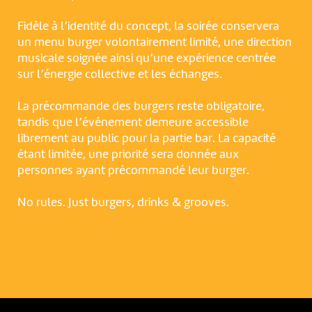
Fidèle à l’identité du concept, la soirée conservera
un menu burger volontairement limité, une direction
musicale soignée ainsi qu’une expérience centrée
sur l’énergie collective et les échanges.
La précommande des burgers reste obligatoire,
tandis que l’événement demeure accessible
librement au public pour la partie bar. La capacité
étant limitée, une priorité sera donnée aux
personnes ayant précommandé leur burger.
NOUS UTILISONS DES COOKIES
En poursuivant votre navigation sur le culturoscoPe site vous
No rules. Just burgers, drinks & grooves.
consentez à l’utilisation de cookies. Les cookies nous
permettent d'analyser le trafic, d’affiner les contenus mis à
votre disposition et renseigner les acteurs·trices culturel·le·s sur
l'intérêt porté à leurs événements.
Plus d'infos