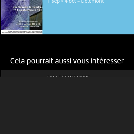
11 sep > 4 oct
-
Delémont
NOUS UTILISONS DES COOKIES
En poursuivant votre navigation sur le culturoscoPe site vous
consentez à l’utilisation de cookies. Les cookies nous
permettent d'analyser le trafic, d’affiner les contenus mis à
votre disposition et renseigner les acteurs·trices culturel·le·s sur
l'intérêt porté à leurs événements.
Cela pourrait aussi vous intéresser
Plus d'infos
SAM 5 SEPTEMBRE
VOYAGE EN TRAIN HISTORIQUE,...
JOURNÉE DÉCOUVERTE AU PAYS
DES FÉES
09:50
-
Neuchâtel